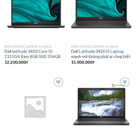
Add to
Add to
wishlist
wishlist
KÍCH THƯỚC LAPTOP 14 INCH
KÍCH THƯỚC LAPTOP 14 INCH
Dell latitude 3420 Core I3-
Dell Latitude 3420 i5 Laptop
1115G4 Ram 8GB SSD 256GB
mạnh mẽ không phải ai cũng biết
12.200.000
₫
15.000.000
₫
Add to
Add to
wishlist
wishlist