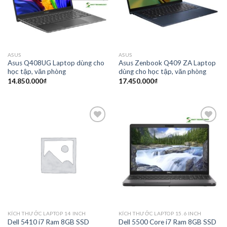
ASUS
ASUS
Asus Q408UG Laptop dùng cho
Asus Zenbook Q409 ZA Laptop
học tập, văn phòng
dùng cho học tập, văn phòng
14.850.000
₫
17.450.000
₫
Add to
Add to
wishlist
wishlist
KÍCH THƯỚC LAPTOP 14 INCH
KÍCH THƯỚC LAPTOP 15.6 INCH
Dell 5410 i7 Ram 8GB SSD
Dell 5500 Core i7 Ram 8GB SSD