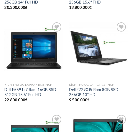
256GB 14″ Full HD
256GB 15.6″ FHD
20.300.000
₫
13.800.000
₫
Add to
Add to
wishlist
wishlist
KÍCH THƯỚC LAPTOP 15.6 INCH
KÍCH THƯỚC LAPTOP 13 INCH
Dell E5591 i7 Ram 16GB SSD
Dell E7290 i5 Ram 8GB SSD
512GB 15.6″ Full HD
256GB 13″ HD
22.800.000
₫
9.500.000
₫