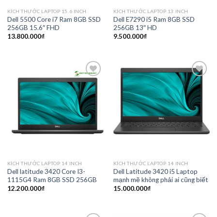
KÍCH THƯỚC LAPTOP 15.6 INCH
KÍCH THƯỚC LAPTOP 13 INCH
Dell 5500 Core i7 Ram 8GB SSD
Dell E7290 i5 Ram 8GB SSD
256GB 15.6″ FHD
256GB 13″ HD
13.800.000
₫
9.500.000
₫
Add to
Add to
wishlist
wishlist
KÍCH THƯỚC LAPTOP 14 INCH
KÍCH THƯỚC LAPTOP 14 INCH
Dell latitude 3420 Core I3-
Dell Latitude 3420 i5 Laptop
1115G4 Ram 8GB SSD 256GB
mạnh mẽ không phải ai cũng biết
12.200.000
₫
15.000.000
₫