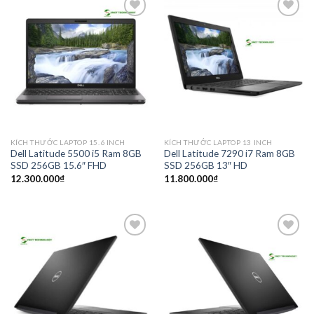
Add to
Add to
wishlist
wishlist
KÍCH THƯỚC LAPTOP 15.6 INCH
KÍCH THƯỚC LAPTOP 13 INCH
Dell Latitude 5500 i5 Ram 8GB
Dell Latitude 7290 i7 Ram 8GB
SSD 256GB 15.6″ FHD
SSD 256GB 13″ HD
12.300.000
₫
11.800.000
₫
Add to
Add to
wishlist
wishlist