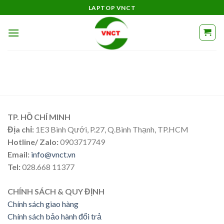
Skip
LAPTOP VNCT
to
content
TP. HỒ CHÍ MINH
Địa chỉ:
1E3 Bình Qưới, P.27, Q.Bình Thạnh, TP.HCM
Hotline/ Zalo:
0903717749
Email:
info@vnct.vn
Tel:
028.668 11377
CHÍNH SÁCH & QUY ĐỊNH
Chính sách giao hàng
Chính sách bảo hành đổi trả