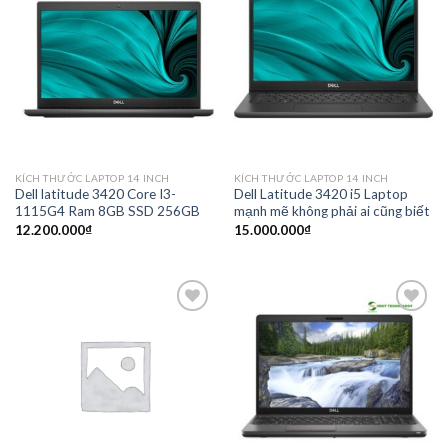
Add to
Add to
wishlist
wishlist
KÍCH THƯỚC LAPTOP 14 INCH
KÍCH THƯỚC LAPTOP 14 INCH
Dell latitude 3420 Core I3-
Dell Latitude 3420 i5 Laptop
1115G4 Ram 8GB SSD 256GB
mạnh mẽ không phải ai cũng biết
12.200.000
₫
15.000.000
₫
Add to
Add to
wishlist
wishlist