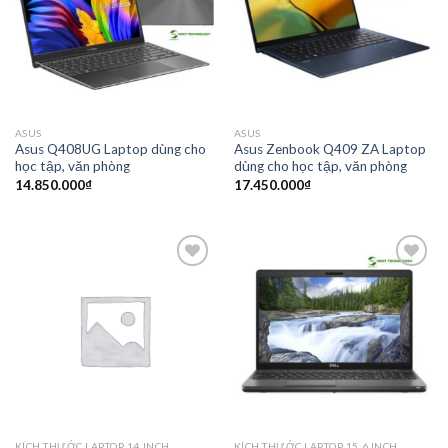
Add to
Add to
wishlist
wishlist
ASUS
ASUS
Asus Q408UG Laptop dùng cho
Asus Zenbook Q409 ZA Laptop
học tập, văn phòng
dùng cho học tập, văn phòng
14.850.000
₫
17.450.000
₫
Add to
Add to
wishlist
wishlist
KÍCH THƯỚC LAPTOP 14 INCH
KÍCH THƯỚC LAPTOP 15.6 INCH