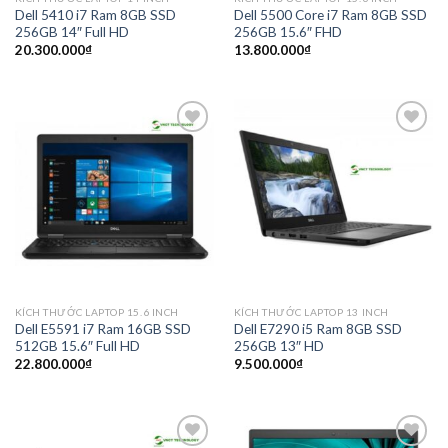
Dell 5410 i7 Ram 8GB SSD
Dell 5500 Core i7 Ram 8GB SSD
256GB 14″ Full HD
256GB 15.6″ FHD
20.300.000
₫
13.800.000
₫
Add to
Add to
wishlist
wishlist
KÍCH THƯỚC LAPTOP 15.6 INCH
KÍCH THƯỚC LAPTOP 13 INCH
Dell E5591 i7 Ram 16GB SSD
Dell E7290 i5 Ram 8GB SSD
512GB 15.6″ Full HD
256GB 13″ HD
22.800.000
₫
9.500.000
₫