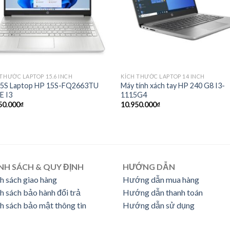
 THƯỚC LAPTOP 15.6 INCH
KÍCH THƯỚC LAPTOP 14 INCH
5S Laptop HP 15S-FQ2663TU
Máy tính xách tay HP 240 G8 I3-
E I3
1115G4
50.000
₫
10.950.000
₫
NH SÁCH & QUY ĐỊNH
HƯỚNG DẪN
h sách giao hàng
Hướng dẫn mua hàng
h sách bảo hành đổi trả
Hướng dẫn thanh toán
h sách bảo mật thông tin
Hướng dẫn sử dụng