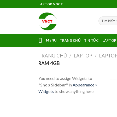
Skip
LAPTOP VNCT
to
content
MENU
TRANG CHỦ
TIN TỨC
LAPTOP
TRANG CHỦ
/
LAPTOP
/
LAPTOP
RAM 4GB
You need to assign Widgets to
Laptop ram 4
"Shop Sidebar"
in
Appearance >
Widgets
to show anything here