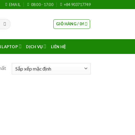
EMAIL
08:00 - 17:00
+84 903717749
GIỎ HÀNG /
0
₫
N LAPTOP
DỊCH VỤ
LIÊN HỆ
hất
 to
list