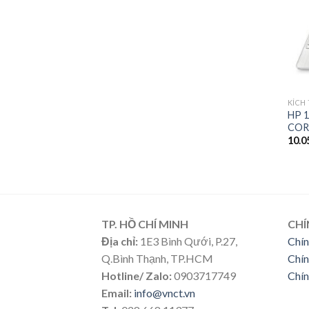
KÍCH
HP 1
COR
10.0
TP. HỒ CHÍ MINH
CHÍ
Địa chỉ:
1E3 Bình Qưới, P.27,
Chín
Q.Bình Thạnh, TP.HCM
Chín
Hotline/ Zalo:
0903717749
Chín
Email:
info@vnct.vn