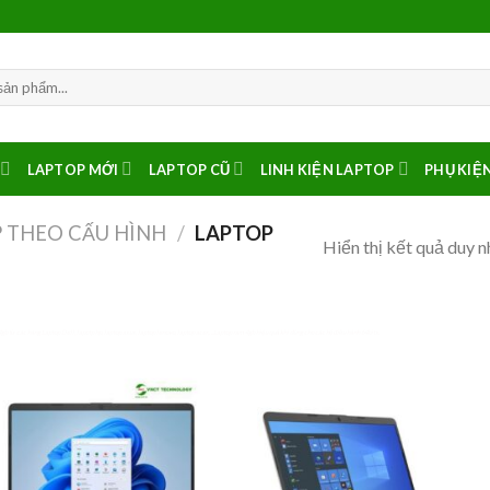
LAPTOP MỚI
LAPTOP CŨ
LINH KIỆN LAPTOP
PHỤ KIỆ
 THEO CẤU HÌNH
/
LAPTOP
Hiển thị kết quả duy n
gb từ các hãng Laptop Dell, lapotp hp, laptop asus, laptop lenovo, laptop acer,…Laptop ram 4gb hiệu quả khi dùng cho các hệ điều hành 64bits.
Add to
Add
wishlist
wish